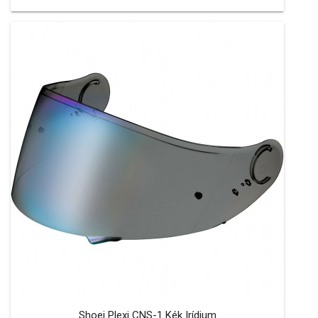
Shoei Plexi CNS-1 Kék Irídium