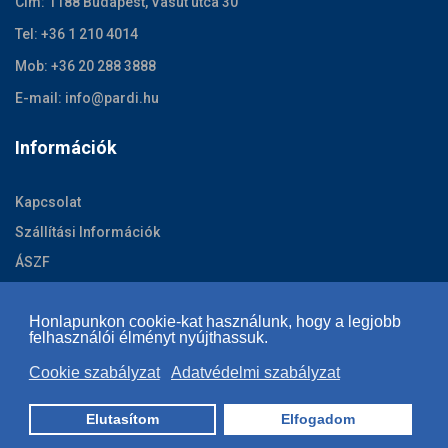
Cím: 1188 Budapest, Vasút utca 30
Tel: +36 1 210 4014
Mob: +36 20 288 3888
E-mail: info@pardi.hu
Információk
Kapcsolat
Szállítási Információk
ÁSZF
Adatvédelmi szabályzat
Honlapunkon cookie-kat használunk, hogy a legjobb
Cookie szabályzat
felhasználói élményt nyújthassuk.
Cookie szabályzat
Adatvédelmi szabályzat
Copyright © 2026 | www.shoeibukosisak.hu | Minden jog
Elutasítom
Elfogadom
fenntartva |
Jogi nyilatkozat